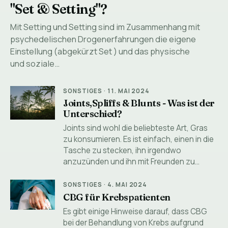
"Set & Setting"?
Mit Setting und Setting sind im Zusammenhang mit
psychedelischen Drogenerfahrungen die eigene
Einstellung (abgekürzt Set ) und das physische
und soziale…
SONSTIGES
·
11. MAI 2024
Joints,Spliffs & Blunts - Was ist der
Unterschied?
Joints sind wohl die beliebteste Art, Gras
zu konsumieren. Es ist einfach, einen in die
Tasche zu stecken, ihn irgendwo
anzuzünden und ihn mit Freunden zu…
SONSTIGES
·
4. MAI 2024
CBG für Krebspatienten
Es gibt einige Hinweise darauf, dass CBG
bei der Behandlung von Krebs aufgrund