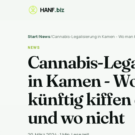
HANF
.biz
Start
/
News
/
Cannabis-Legalisierung in Kamen - Wo man k
NEWS
Cannabis-Lega
in Kamen - W
künftig kiffen
und wo nicht
20. März 2024
·
1 Min. Lesezeit