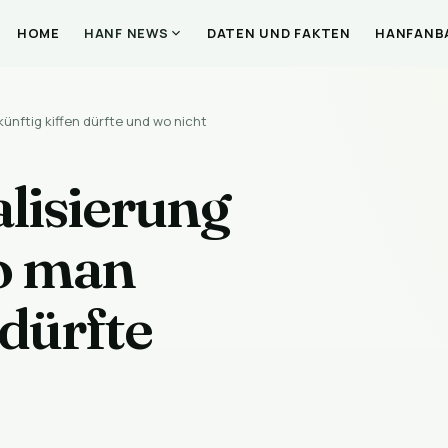
HOME
DATEN UND FAKTEN
HANFANB
HANF NEWS
ünftig kiffen dürfte und wo nicht
lisierung
o man
 dürfte